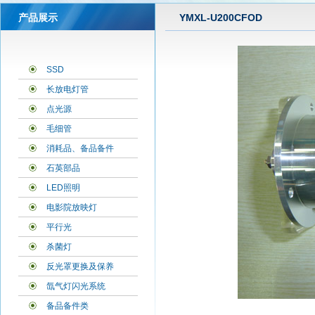
产品展示
YMXL-U200CFOD
SSD
长放电灯管
点光源
毛细管
消耗品、备品备件
石英部品
LED照明
电影院放映灯
平行光
杀菌灯
反光罩更换及保养
氙气灯闪光系统
备品备件类