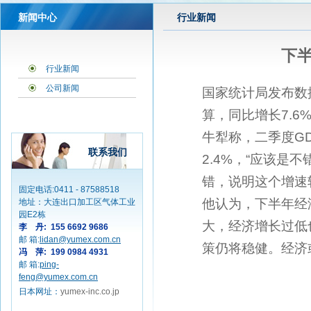
新闻中心
行业新闻
下
行业新闻
公司新闻
国家统计局发布数
算，同比增长7.6
牛犁称，二季度G
联系我们
2.4%，“应该是
错，说明这个增速
固定电话:0411 - 87588518
他认为，下半年经
地址：大连出口加工区气体工业
园E2栋
大，经济增长过低
李 丹: 155 6692 9686
邮 箱:
lidan@yumex.com.cn
策仍将稳健。经济
冯 萍: 199 0984 4931
邮 箱:
ping-
feng@yumex.com.cn
日本网址：
yumex-inc.co.jp